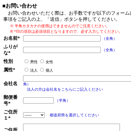
■お問い合わせ
お問い合わせいただく際は、お手数ですが以下のフォーム
事項をご記入の上、「送信」ボタンを押してください。
※ 半角カタカナの使用はできませんのでご注意ください。
※ *印の項目は必須項目となりますので、必ず入力してください。
お名前*
（全角）
ふりが
（全角）
な*
性別
男性
女性
属性*
法人
個人
会社名
角）
法人の方は会社名をこちらにご記入ください
郵便番
（半角）
号*
ご住所
都道府県を選択してください
１*
ご住所